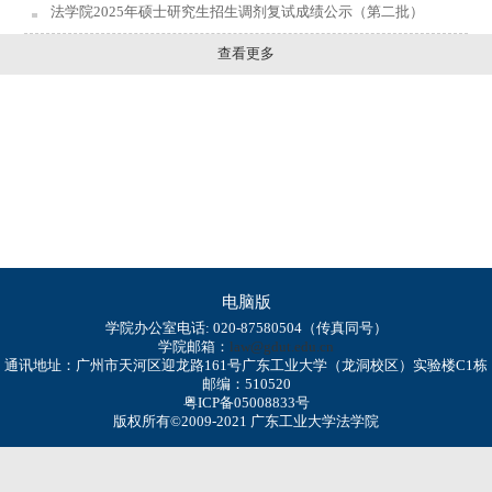
法学院2025年硕士研究生招生调剂复试成绩公示（第二批）
查看更多
电脑版
学院办公室电话: 020-87580504（传真同号）
学院邮箱：
law@gdut.edu.cn
通讯地址：广州市天河区迎龙路161号广东工业大学（龙洞校区）实验楼C1栋
邮编：510520
粤ICP备05008833号
版权所有©2009-2021 广东工业大学法学院