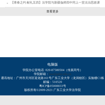
【青春之约 献礼五四】法学院与新疆伽师四中同上一堂法治思政课
查看更多
电脑版
学院办公室电话: 020-87580504（传真同号）
学院邮箱：
law@gdut.edu.cn
通讯地址：广州市天河区迎龙路161号广东工业大学（龙洞校区）实验楼C1栋
邮编：510520
粤ICP备05008833号
版权所有©2009-2021 广东工业大学法学院