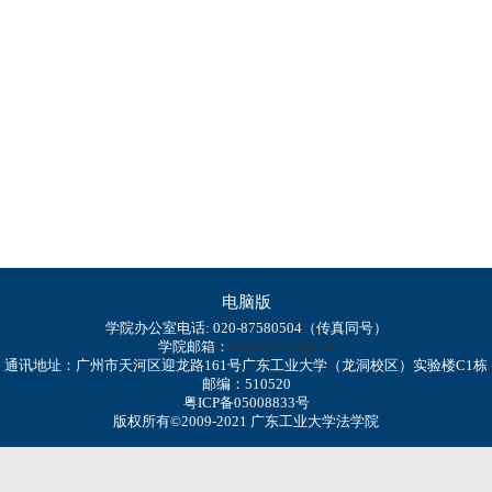
电脑版
学院办公室电话: 020-87580504（传真同号）
学院邮箱：
law@gdut.edu.cn
通讯地址：广州市天河区迎龙路161号广东工业大学（龙洞校区）实验楼C1栋
邮编：510520
粤ICP备05008833号
版权所有©2009-2021 广东工业大学法学院