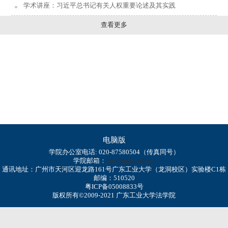
学术讲座：习近平总书记有关人权重要论述及其实践
查看更多
电脑版
学院办公室电话: 020-87580504（传真同号）
学院邮箱：
law@gdut.edu.cn
通讯地址：广州市天河区迎龙路161号广东工业大学（龙洞校区）实验楼C1栋
邮编：510520
粤ICP备05008833号
版权所有©2009-2021 广东工业大学法学院