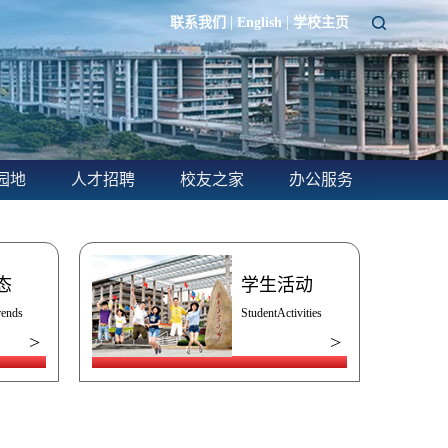
|
|
联系我们
English
学校主页
园地
人才招聘
校友之家
办公服务
态
学生活动
rends
StudentActivities
>
>