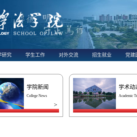
学研究
学生工作
对外交流
招生就业
党建
学院新闻
学术动
College News
Academic T
>