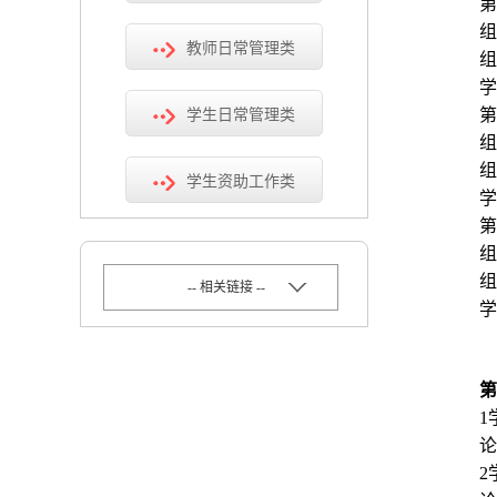
第
组
教师日常管理类
组
学
第
学生日常管理类
组
组
学生资助工作类
学
第
组
组
-- 相关链接 --
学
第
1
论
2