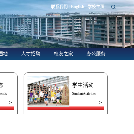
|
|
联系我们
English
学校主页
园地
人才招聘
校友之家
办公服务
态
学生活动
rends
StudentActivities
>
>