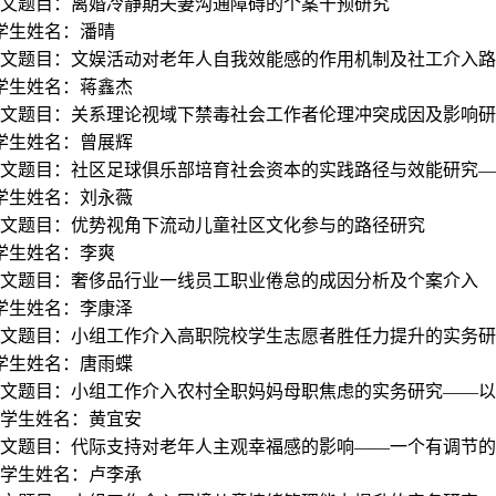
文题目：离婚冷静期夫妻沟通障碍的个案干预研究
学生姓名：潘晴
文题目：文娱活动对老年人自我效能感的作用机制及社工介入路
学生姓名：蒋鑫杰
文题目：关系理论视域下禁毒社会工作者伦理冲突成因及影响研
学生姓名：曾展辉
文题目：社区足球俱乐部培育社会资本的实践路径与效能研究——
学生姓名：刘永薇
文题目：优势视角下流动儿童社区文化参与的路径研究
学生姓名：李爽
文题目：奢侈品行业一线员工职业倦怠的成因分析及个案介入
学生姓名：李康泽
文题目：小组工作介入高职院校学生志愿者胜任力提升的实务研
学生姓名：唐雨蝶
文题目：
小组工作介入农村全职妈妈母职焦虑的实务研究——以
0学生姓名：黄宜安
文题目：
代际支持对老年人主观幸福感的影响——一个有调节的
1学生姓名：卢李承