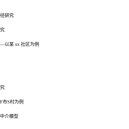
径研究
究
以某 xx 社区为例
究
F市S村为例
中介模型