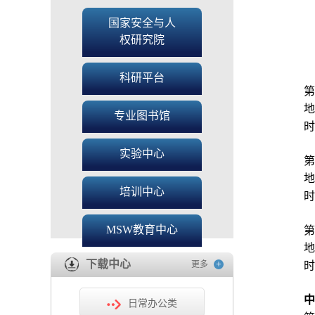
国家安全与人
权研究院
科研平台
第
地
专业图书馆
时
实验中心
第
地
培训中心
时
MSW教育中心
第
地
下载中心
+
更多
时
中
日常办公类