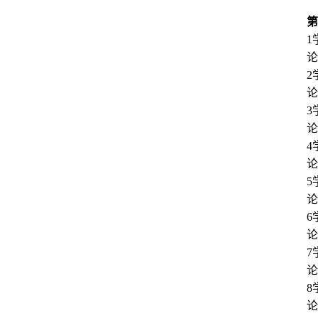
第
1
论
2
论
3
论
4
论
5
论
论
7
论
8
论