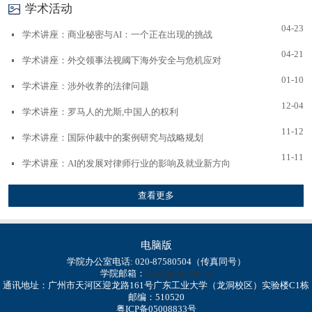
学术活动
04-23
学术讲座：商业秘密与AI：一个正在出现的挑战
04-21
学术讲座：外交领事法视阈下海外安全与危机应对
01-10
学术讲座：涉外收养的法律问题
12-04
学术讲座：罗马人的尤斯,中国人的权利
11-12
学术讲座：国际仲裁中的案例研究与战略规划
11-11
学术讲座：AI的发展对律师行业的影响及就业新方向
查看更多
电脑版
学院办公室电话: 020-87580504（传真同号）
学院邮箱：
law@gdut.edu.cn
通讯地址：广州市天河区迎龙路161号广东工业大学（龙洞校区）实验楼C1栋
邮编：510520
粤ICP备05008833号